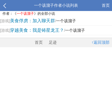
一个该溜子作者小说列表
首页
作者：《
一个该溜子
》的全部小说
美食俘虏：加入聊天群
[游戏]
/
一个该溜子
穿越美食：我是铸星龙王？
[游戏]
/
一个该溜子
首页
足迹
↑返回顶部