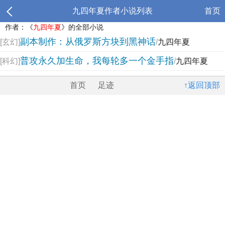
九四年夏作者小说列表
首页
作者：《
九四年夏
》的全部小说
副本制作：从俄罗斯方块到黑神话
[玄幻]
/
九四年夏
普攻永久加生命，我每轮多一个金手指
[科幻]
/
九四年夏
首页
足迹
↑返回顶部