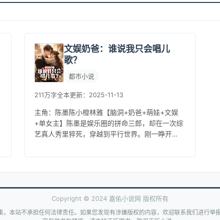
文娱奶爸：谁说我只会唱儿
歌？
都市小说
211万字
全本
更新：2025-11-13
主角：陈墨陈小橙林雅【脑洞+奶爸+萌娃+文娱
+单女主】陈墨是娱乐圈的拼命三郎，却在一次综
艺真人秀里猝死，穿越到平行世界。刚一睁开
眼，陈墨一朝回到解放前，没房没车没钱，好在
多了一个软萌可爱的小公主。为了...
Copyright © 2024 嘉佑小说网 版权所有
集，本站不承担任何法律责任。如果您发现有涉嫌版权的内容，欢迎联系我们进行举报