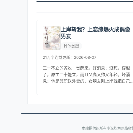
上岸斩我？上恋综爆火成偶像
男友
其他类型
21万字
连载
更新：2026-08-07
三十不立的苏牧一觉醒来。好消息：没死，穿越
了，原主二十能立，而且又高又帅又年轻。坏消
息：他是兼职送外卖的，女朋友刚上岸就把自己
甩了。看着手机里成为恋综幸运嘉宾的短信，立
的起来的苏牧表示……恋爱，狗都不...
本站提供的所有小说均为网络收