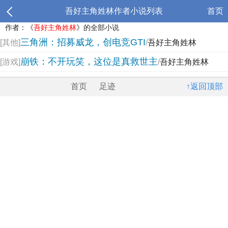
吾好主角姓林作者小说列表
首页
作者：《
吾好主角姓林
》的全部小说
三角洲：招募威龙，创电竞GTI
[其他]
/
吾好主角姓林
崩铁：不开玩笑，这位是真救世主
[游戏]
/
吾好主角姓林
首页
足迹
↑返回顶部