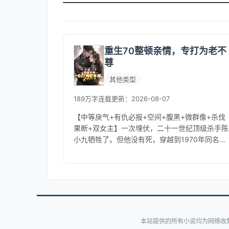
重生70整顿亲情，专打为老不
尊
其他类型
189万字
连载
更新：2026-08-07
【中等戾气+有仇必报+空间+腹黑+微群像+杀伐
果断+双女主】一次埋伏，二十一世纪顶级杀手陈
小九牺牲了。但他没有死，穿越到1970年同名同
姓的青年身上。醒来时，头破血流，而凶手竟是
想抢夺他父亲用命换来工...
本站提供的所有小说均为网络收