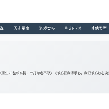
说
历史军事
游戏竞技
科幻小说
其他类型
《重生70整顿亲情，专打为老不尊》《爷奶把我捧手心，我把爷奶放心尖
。