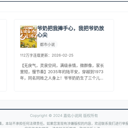
爷奶把我捧手心，我把爷奶放
心尖
都市小说
112万字
连载
更新：2026-02-25
【无戾气，灵泉空间，满级亲情，微群像，家长
里短，慢节奏】2035年的陆平安，穿越到1973
年，同名同姓之人身上！爷爷奶奶生了三个儿
子，只有他这一个大孙子，他是全家的宠儿！爷
爷宠，奶奶宠，父母宠，叔叔宠...
Copyright © 2024 嘉佑小说网 版权所有
集，本站不承担任何法律责任。如果您发现有涉嫌版权的内容，欢迎联系我们进行举报