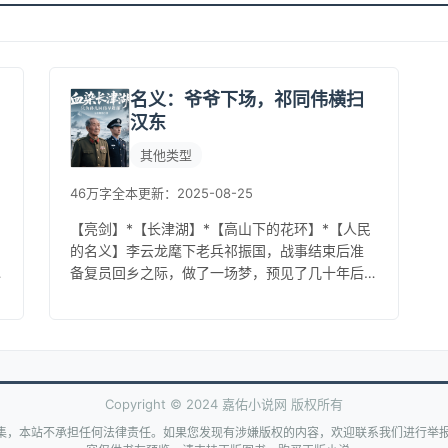
名义：爷爷下场，祁同伟横扫
汉东
其他类型
46万字
全本
更新：2025-08-25
【亮剑】*【长津湖】*【高山下的花环】*【人民
的名义】李云龙麾下老兵祁振国，战事结束后准
备复员回乡之际，做了一场梦，预见了几十年后
孙子祁同伟悲惨的一生。于是他果断放弃复员，
继续留在部队发展。半岛战争爆...
Copyright © 2024 嘉佑小说网 版权所有
集，本站不承担任何法律责任。如果您发现有涉嫌版权的内容，欢迎联系我们进行举报