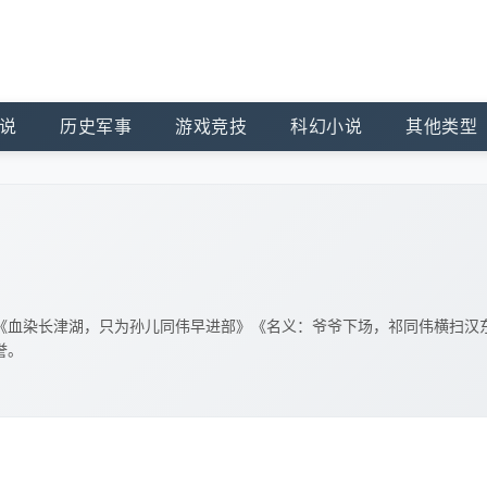
说
历史军事
游戏竞技
科幻小说
其他类型
《血染长津湖，只为孙儿同伟早进部》《名义：爷爷下场，祁同伟横扫汉
誉。