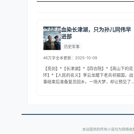
血染长津湖，只为孙儿同伟早
进部
历史军事
46万字
全本
更新：2025-10-09
【亮剑】*【长津湖】*【四合院】*【高山下的花
环】*【人民的名义】李云龙麾下老兵祁振国，战
事结束后准备复员回乡。一场大梦，却让预见了
几十年后孙子祁同伟悲惨的一生，于是他果断放
弃复员，继续留在部队发展。...
本站提供的所有小说均为网络收