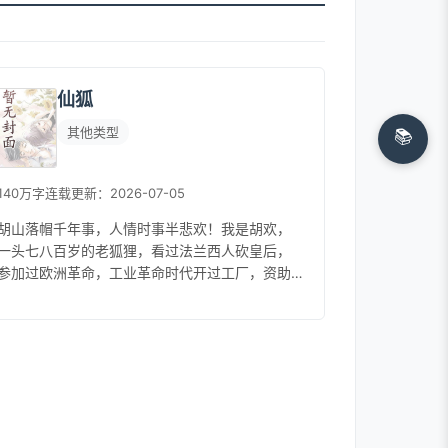
仙狐
其他类型
📚
140万字
连载
更新：2026-07-05
胡山落帽千年事，人情时事半悲欢！我是胡欢，
一头七八百岁的老狐狸，看过法兰西人砍皇后，
参加过欧洲革命，工业革命时代开过工厂，资助
过十八世纪最有成就的艺术家，现在……...