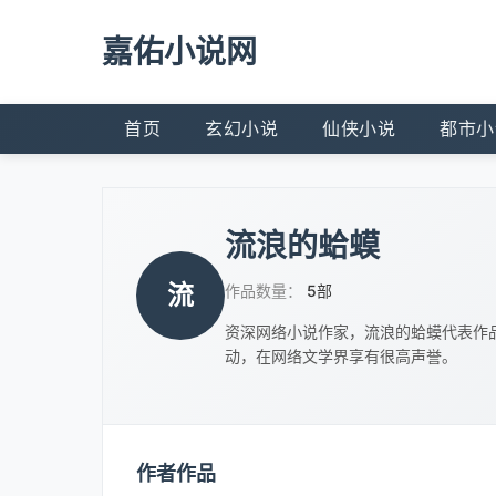
嘉佑小说网
首页
玄幻小说
仙侠小说
都市小
流浪的蛤蟆
流
作品数量：
5部
资深网络小说作家，流浪的蛤蟆代表作
动，在网络文学界享有很高声誉。
作者作品