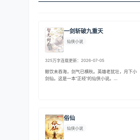
一剑斩破九重天
仙侠小说
325万字
连载
更新：2026-07-05
鲸饮未吞海，剑气已横秋。英雄老犹壮，月下小
剑仙。这是一本“正经”的仙侠小说。...
俗仙
仙侠小说