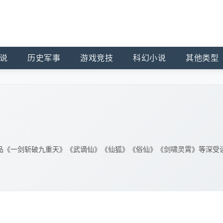
说
历史军事
游戏竞技
科幻小说
其他类型
品《一剑斩破九重天》《武谪仙》《仙狐》《俗仙》《剑啸灵霄》等深受