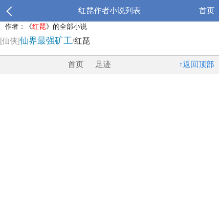
红琵作者小说列表
首页
作者：《
红琵
》的全部小说
仙界最强矿工
[仙侠]
/
红琵
首页
足迹
↑返回顶部