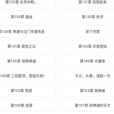
第130章 信号中断。
第131章 风雨欲来
第134章 激战
第135章 抗洪
第138章 黑潮与屯门军镇告急
求个月票
第141章 道宫之法
第142章 巨兽登陆
第145章 地煞神通
第146章 大撤退
149章 三花聚顶，登临天地！
卡文，头晕，请假一天
第152章 悟道
第153章 双神通
第156章 涟漪
第157章 双神通的天才