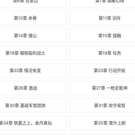
第6章 吕金山
第7章 踏破心障
第10章 命骨
第11章 训斥
第14章 搜山
第15章 接触
第18章 钢铁般的战士
第19章 任务
第22章 情况有变
第23章 行动开始
第26章 激战
第27章 一枪定乾坤
第30章 基层军官团体
第31章 攻守易型
第34章 筑基之上，金丹真仙
第35章 晋升上尉