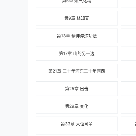
第5章 炼气化精
第9章 林知宴
第13章 精神淬炼功法
第17章 山的另一边
第21章 三十年河东三十年河西
第25章 出击
第29章 变化
第33章 大位可争