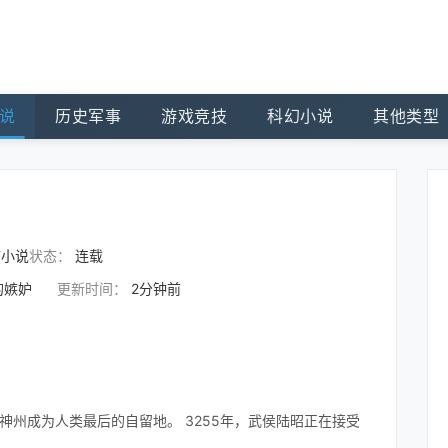
说
历史军事
游戏竞技
科幻小说
其他类型
市小说
状态：
连载
的嫉妒
更新时间：
2分钟前
神州成为人类最后的自留地。 3255年，武侯陆昭正在接受