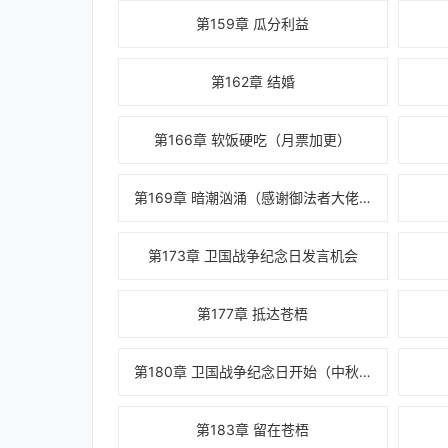
第159章 瓜分利益
第162章 结婚
第166章 软饭硬吃（月票加更）
第169章 暗潮汹涌（感谢御法者大佬的白银盟
第173章 卫国战争纪念日发言机会
第177章 抵达苍梧
第180章 卫国战争纪念日开始（中秋加更求月
第183章 留在苍梧