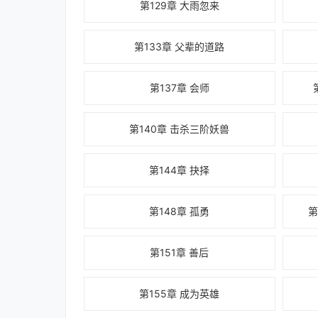
第129章 大雨忽来
第133章 父辈的道路
第137章 会师
第140章 击杀三阶妖兽
第144章 抉择
第148章 孤勇
第
第151章 善后
第155章 成为英雄