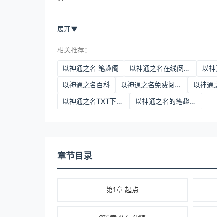
展开
▼
相关推荐：
以神通之名 笔趣阁
以神通之名在线阅读免费完整版
以神通之名百科
以神通之名免费阅读无删减
以神通之名TXT下载最新章节
以神通之名的笔趣阁免费阅读
章节目录
第1章 起点