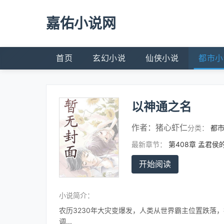
嘉佑小说网
首页
玄幻小说
仙侠小说
都市小
以神通之名
作者：
猪心虾仁
分类：
都
最新章节：
第408章 孟君侯
开始阅读
小说简介：
农历3230年大灾变爆发，人类从世界霸主位置跌落，
调...