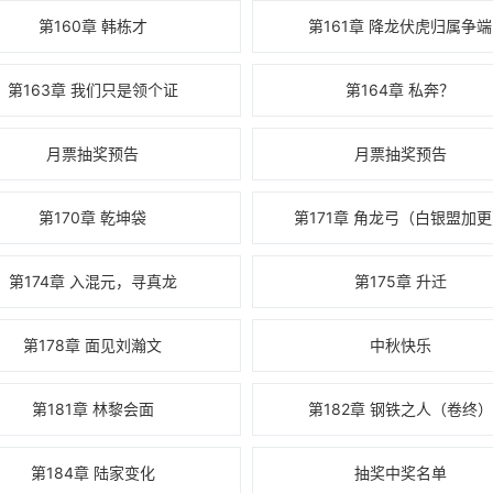
第160章 韩栋才
第161章 降龙伏虎归属争端
第163章 我们只是领个证
第164章 私奔？
月票抽奖预告
月票抽奖预告
第170章 乾坤袋
第171章 角龙弓（白银盟加
第174章 入混元，寻真龙
第175章 升迁
第178章 面见刘瀚文
中秋快乐
第181章 林黎会面
第182章 钢铁之人（卷终）
第184章 陆家变化
抽奖中奖名单