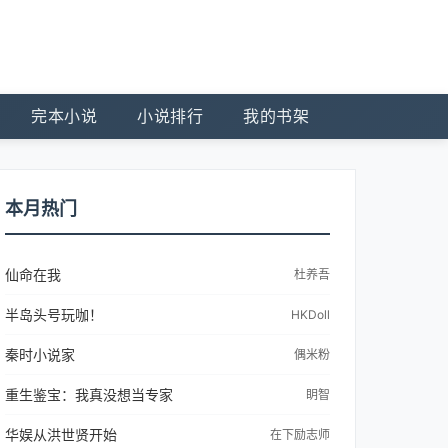
完本小说
小说排行
我的书架
本月热门
仙命在我
杜养吾
半岛头号玩咖！
HKDoll
秦时小说家
偶米粉
重生鉴宝：我真没想当专家
眀智
华娱从洪世贤开始
在下励志师