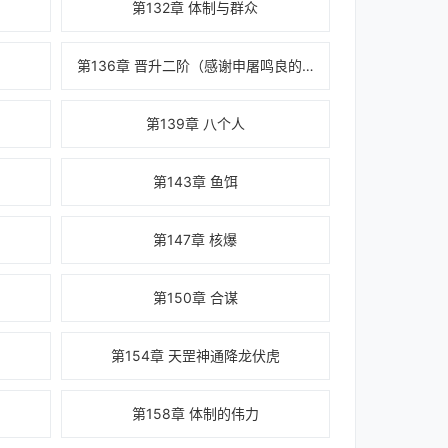
第132章 体制与群众
第136章 晋升二阶（感谢申屠鸣良的盟主）
第139章 八个人
第143章 鱼饵
第147章 核爆
第150章 合谋
第154章 天罡神通降龙伏虎
第158章 体制的伟力