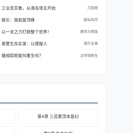
工业克苏鲁，从海岛领主开始
刀如故
娱乐：我就是顶峰
疑似风月
以一龙之力打倒整个世界！
唐宋元明氢
美警生存实录：以德服人
夜叶总差
循规蹈矩能叫重生吗？
法学院新生
第4章 三花聚顶本是幻