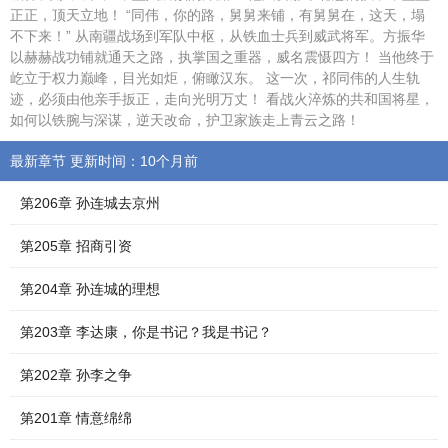
正正，顶天立地！ “同伟，你的路，舅舅来铺，有舅舅在，这天，塌
不下来！” 从南疆战场到军队中枢，从铁血士兵到威武将军。方振华
以赫赫战功铺就通天之路，执掌国之重器，威名震慑四方！ 当他终于
屹立于权力巅峰，目光如炬，俯瞰汉东。 这一次，祁同伟的人生轨
迹，必须由他亲手扳正，走向光明万丈！ 看战火淬炼的共和国将星，
如何以铁腕与深谋，逆天改命，护卫家族走上青云之路！
最新章节 更新时间：10个月前
第206章 孙连城去京州
第205章 招商引资
第204章 孙连城的理想
第203章 李达康，你是书记？我是书记？
第202章 孙李之争
第201章 情意绵绵