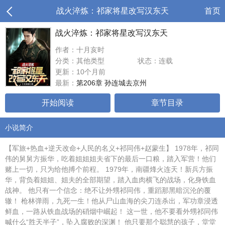
战火淬炼：祁家将星改写汉东天
首页
战火淬炼：祁家将星改写汉东天
作者：十月亥时
分类：其他类型
状态：连载
更新：10个月前
最新：
第206章 孙连城去京州
开始阅读
章节目录
小说简介
【军旅+热血+逆天改命+人民的名义+祁同伟+赵蒙生】 1978年，祁同
伟的舅舅方振华，吃着姐姐姐夫省下的最后一口粮，踏入军营！他们
赌上一切，只为给他搏个前程。 1979年，南疆烽火连天！新兵方振
华，背负着姐姐、姐夫的全部期望，踏入血肉横飞的战场，化身铁血
战神。 他只有一个信念：绝不让外甥祁同伟，重蹈那黑暗沉沦的覆
辙！ 枪林弹雨，九死一生！他从尸山血海的尖刀连杀出，军功章浸透
鲜血，一路从铁血战场的硝烟中崛起！ 这一世，他不要看外甥祁同伟
喊什么“胜天半子”，坠入腐败的深渊！ 他只要那个聪慧的孩子，堂堂