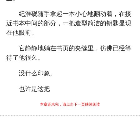
纪淮砚随手拿起一本小心地翻动着，在接
近书本中间的部分，一把造型简洁的钥匙显现
在他眼前。
它静静地躺在书页的夹缝里，仿佛已经等
待了他很久。
没什么印象。
也许是这把
本章还未完，请点击下一页继续阅读