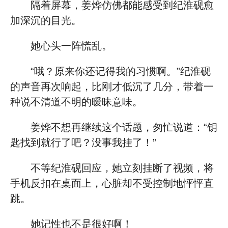
隔着屏幕，姜烨仿佛都能感受到纪淮砚愈
加深沉的目光。
她心头一阵慌乱。
“哦？原来你还记得我的习惯啊。”纪淮砚
的声音再次响起，比刚才低沉了几分，带着一
种说不清道不明的暧昧意味。
姜烨不想再继续这个话题，匆忙说道：“钥
匙找到就行了吧？没事我挂了！”
不等纪淮砚回应，她立刻挂断了视频，将
手机反扣在桌面上，心脏却不受控制地怦怦直
跳。
她记性也不是很好啊！