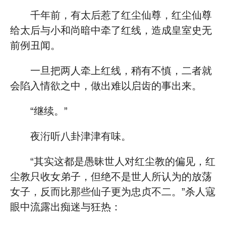
千年前，有太后惹了红尘仙尊，红尘仙尊
给太后与小和尚暗中牵了红线，造成皇室史无
前例丑闻。
一旦把两人牵上红线，稍有不慎，二者就
会陷入情欲之中，做出难以启齿的事出来。
“继续。”
夜洐听八卦津津有味。
“其实这都是愚昧世人对红尘教的偏见，红
尘教只收女弟子，但绝不是世人所认为的放荡
女子，反而比那些仙子更为忠贞不二。”杀人寇
眼中流露出痴迷与狂热：