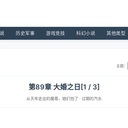
说
历史军事
游戏竞技
科幻小说
其他类型
主题：
第89章 大婚之日[1 / 3]
从天牢走出的魔尊，她们怕了
·
过期的汽水