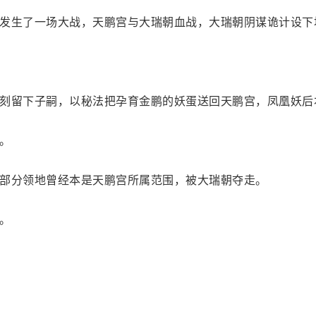
发生了一场大战，天鹏宫与大瑞朝血战，大瑞朝阴谋诡计设下
刻留下子嗣，以秘法把孕育金鹏的妖蛋送回天鹏宫，凤凰妖后
。
部分领地曾经本是天鹏宫所属范围，被大瑞朝夺走。
。