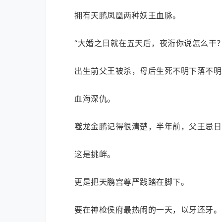
拥有天鹏凤凰两种妖王血脉。
“大婚之日就在五天后，夜洐你说怎么干
出生前父王被杀，母后生死不明下落不明
血海深仇。
噬龙金鹏记得很清楚，半年前，父王忌日
这是挑衅。
更是把天鹏宫尊严践踏在脚下。
要在神枪侯府最热闹的一天，以牙还牙。