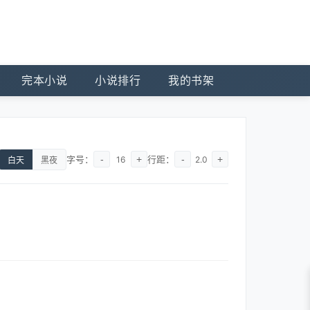
完本小说
小说排行
我的书架
字号：
-
+
行距：
-
+
16
2.0
白天
黑夜