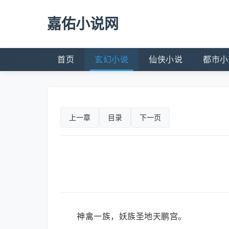
嘉佑小说网
首页
玄幻小说
仙侠小说
都市小
上一章
目录
下一页
神禽一族，妖族圣地天鹏宫。