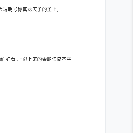
大瑞朝号称真龙天子的圣上。
们好看。”跟上来的金鹏愤愤不平。