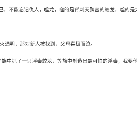
自己，不能忘记仇人，噬龙，噬的是背刺天鹏宫的蛟龙，噬的是
火通明，那对新人被找到，父母喜极而泣。
好族中抓了一只淫毒蛟龙，等族中制造出最可怕的淫毒，我要他