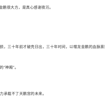
”金鹏很大方，是真心感谢夜洐。
损，三十年前才破壳日出，三十年时间，以噬龙金鹏的血脉禀
“神殿”。
力承载不了天鹏宫的未来。