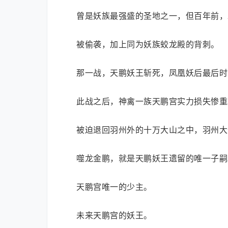
曾是妖族最强盛的圣地之一，但百年前，
被偷袭，加上同为妖族蛟龙殿的背刺。
那一战，天鹏妖王斩死，凤凰妖后最后时
此战之后，神禽一族天鹏宫实力损失惨重
被迫退回羽州外的十万大山之中，羽州大
噬龙金鹏，就是天鹏妖王遗留的唯一子嗣
天鹏宫唯一的少主。
未来天鹏宫的妖王。