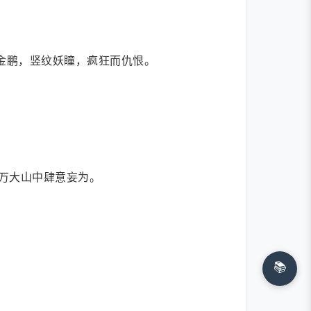
金鹏，竖纹妖瞳，疯狂而仇恨。
万大山中肆意妄为。
📚