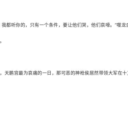
？我都听你的，只有一个条件，要让他们哭，他们哀嚎。”噬龙
。
，天鹏宫最为哀痛的一日，那可恶的神枪侯居然带领大军在十