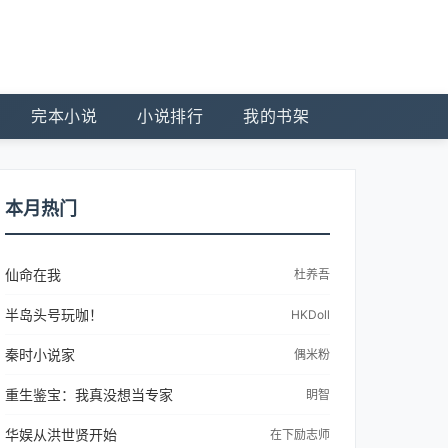
完本小说
小说排行
我的书架
本月热门
仙命在我
杜养吾
半岛头号玩咖！
HKDoll
秦时小说家
偶米粉
重生鉴宝：我真没想当专家
眀智
华娱从洪世贤开始
在下励志师