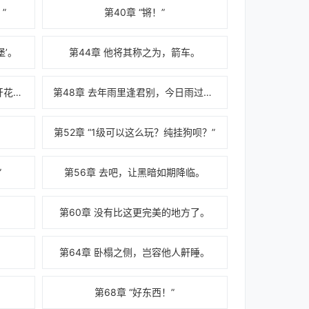
”
第40章 “锵！”
堡’。
第44章 他将其称之为，箭车。
第47章 “瘸猴哥种下的那朵花，开花了！”
第48章 去年雨里逢君别，今日雨过已一年。
第52章 “1级可以这么玩？纯挂狗呗？”
”
第56章 去吧，让黑暗如期降临。
第60章 没有比这更完美的地方了。
第64章 卧榻之侧，岂容他人鼾睡。
第68章 “好东西！”