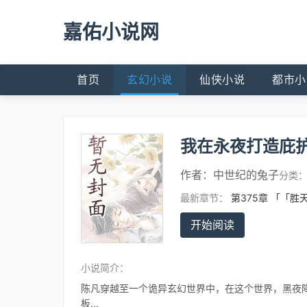
嘉佑小说网
首页
玄幻小说
仙侠小说
都市小
我在永夜打造庇
作者：
中世纪的兔子
分类
最新章节：
第375章 「「胜
开始阅读
小说简介：
陈凡穿越至一个诡异玄幻世界中，在这个世界，黑夜
板...