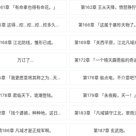
161章 「有命拿也得有命花。」
第162章 王从天降，愤怒狰
第165章 这得...挖...挖...挖...挖多久啊！
第166章 「这属于暴殄天物了
168章 江北防线，雏形已成。
万订了...
第172章 「一个晴天霹雳般的奇
第175章 「我更愿意将其称之为...天命所归。」
第176章 偷点电，不介意吧
178章 君临天下，诡潮登陆。
第179章 「永夜殿，天一！
第182章 「找个婆娘，种种地，这日子不是也挺好？」
第186章 凡域才是正规军啊。
第187章 玄武炮。