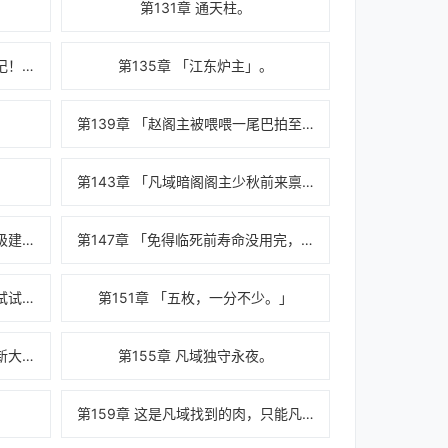
。
第131章 通天柱。
第134章 「齐月剑法第一式，日记！」
第135章 「江东炉主」。
第139章 「赵阁主被喂喂一尾巴拍至半死了！」
？
第143章 「凡域暗阁阁主少秋前来禀报
第146章 建筑图鉴已点亮五个满级建筑。
第147章 「免得临死前寿命没用完，多可惜」
第150章 「凡域新作「高铁」，试试？」
第151章 「五枚，一分不少。」
第154章 「我，张大毛，发现了新大陆。」
第155章 凡域独守永夜。
第159章 这是凡域找到的肉，只能凡域来吃。