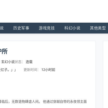
说
历史军事
游戏竞技
科幻小说
其他类型
护所
：
玄幻小说
状态：
连载
天亿子。」」
更新时间：
12小时前
降临后，无数诡物肆虐人间。 他通过穿越自带的永夜领主面