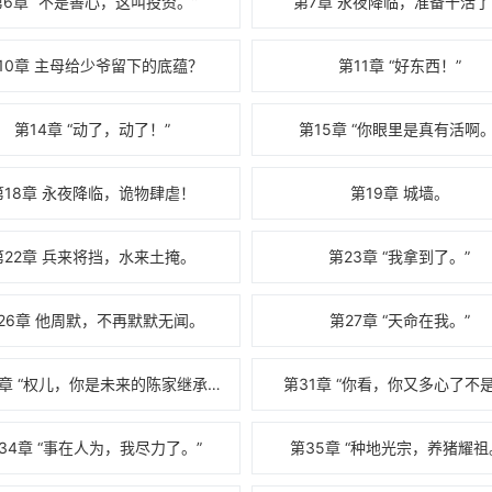
第6章 “不是善心，这叫投资。”
第7章 永夜降临，准备干活了
10章 主母给少爷留下的底蕴？
第11章 “好东西！”
第14章 “动了，动了！”
第15章 “你眼里是真有活啊。
第18章 永夜降临，诡物肆虐！
第19章 城墙。
第22章 兵来将挡，水来土掩。
第23章 “我拿到了。”
26章 他周默，不再默默无闻。
第27章 “天命在我。”
第30章 “权儿，你是未来的陈家继承人。”
第31章 “你看，你又多心了不是
34章 “事在人为，我尽力了。”
第35章 “种地光宗，养猪耀祖