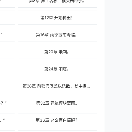
！
第8章 异宝名称：猴头菇种子。
第12章 开始种田！
”
第16章 雨季提前降临，
第20章 地刺。
第24章 哨塔。
第28章 前狼假寐盖以诱敌，瓮中捉鳖！
？”
第32章 建筑模块蓝图。
。”
第36章 这么直白简陋？