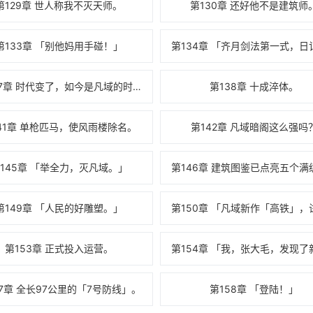
第129章 世人称我不灭天师。
第130章 还好他不是建筑师
第133章 「别他妈用手碰！」
第137章 时代变了，如今是凡域的时代。
第138章 十成淬体。
41章 单枪匹马，使风雨楼除名。
第142章 凡域暗阁这么强吗
145章 「举全力，灭凡域。」
第149章 「人民的好雕塑。」
第153章 正式投入运营。
57章 全长97公里的「7号防线」。
第158章 「登陆！」