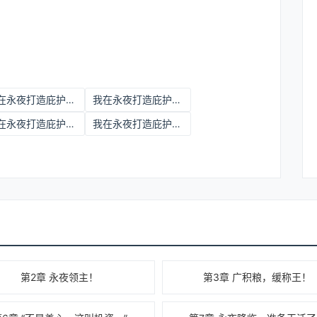
我在永夜打造庇护所免费小说
我在永夜打造庇护所TXT免费全本下载
我在永夜打造庇护所百度百科
我在永夜打造庇护所在线阅读免费完整版
第2章 永夜领主！
第3章 广积粮，缓称王！