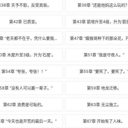
第38章 天予不取，反受其咎。
第39章 “还能他妈这么玩的？
第42章 已质变。
第43章 箭塔升至4级，升为‘箭
第46章 “老天都不在乎，凭什么要我在乎。”
0章 木屋升至3级，升为‘石屋’。
第51章 “我是守夜人。”
第54章 “夸张，夸张！！”
第55章 “要死了，要死了。
58章 “没有人可以赢一辈子。”
第59章 地龙迁移。
第62章 浪费是可耻的。
第63章 无尘施工。
6章 “今天也是开荒的最后一天。”
第67章 开始有了人味。