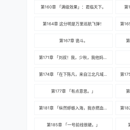
第160章 「满级效果」：君临天下。
第
第164章 这分明是万里巡航飞弹！
第167章 诡斗。
第
第171章 「刘叔！我，少秋，我他妈回来了！」
第174章 「在下陈凡，来自江北凡域。」
第177章 「有点意思。」
第
第181章 「纵然蜉蝣入海，我亦燃血焚天。」
第185章 「一号前线很硬。」