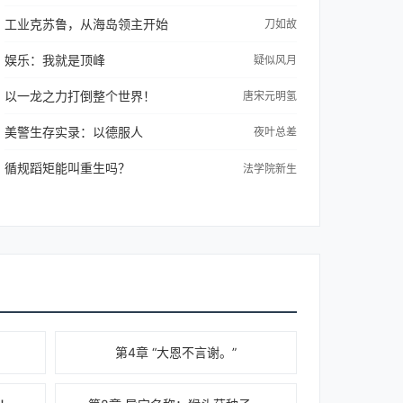
工业克苏鲁，从海岛领主开始
刀如故
娱乐：我就是顶峰
疑似风月
以一龙之力打倒整个世界！
唐宋元明氢
美警生存实录：以德服人
夜叶总差
循规蹈矩能叫重生吗？
法学院新生
第4章 “大恩不言谢。”