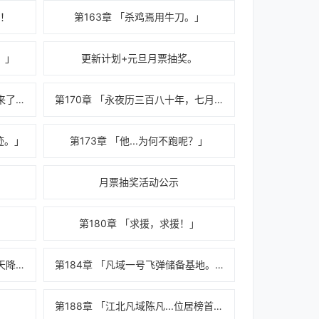
狞！
第163章 「杀鸡焉用牛刀。」
。」
更新计划+元旦月票抽奖。
第169章 「关西平原，江北凡域来了。」
第170章 「永夜历三百八十年，七月初。」
迹。」
第173章 「他...为何不跑呢？」
？
月票抽奖活动公示
」
第180章 「求援，求援！」
第183章 「凡域镇守江北，翠雨天降，天道赐福。」
第184章 「凡域一号飞弹储备基地。」
第188章 「江北凡域陈凡...位居榜首。」