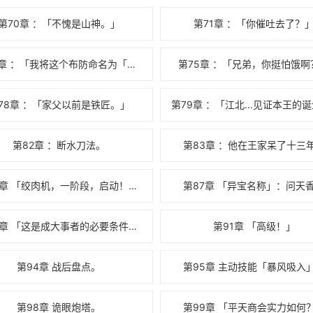
第70章 ：「不愧是山神。」
第71章 ：「你催吐去了？
第74章 ：「我将这个布防命名为「绞肉机」。」
第75章 ：「兄弟，你挺怕饿啊
78章 ：「家父以前是铁匠。」
第82章 ：断水刀法。
第83章 ：他在王家呆了十三
第86章 「绞肉机，一阶段，启动！」（求首订）
第87章 「异宝名称」：问天
第90章 「这是成大事者的必要条件吗？」
第91章 「高级！」
第94章 战后盘点。
第95章 主动技能「暴风吸入
第98章 诡眼炮塔。
第99章 「平天商会实力如何