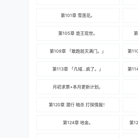
第101章 雪莲花。
第105章 诡王现世。
第
第109章 「敢跑就灭满门。」
第113章 「凡域...疯了。」
第1
月初求票+本月更新计划。
第120章 潜行 暗杀 打探情报！
第124章 地金。
第1