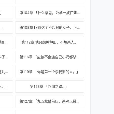
！」
第104章 「什么意思，公羊一族扛死旗去江北捡尸？」
。」
第108章 眼前这个不起眼的女子，正是守夜人！
第111章 「这叫打的一拳开，免得百拳来。」
第112章 他只想种种田，不想杀人。
第115章 「已经全部入库清点完毕了。」
第116章 「应该不会连自己小妈都杀吧。」
第118章 「天下阁的人怎么也在这儿？」
第119章 「你是第一个杀我爹的人。」
啊。」
第123章 「丝绸之路。」
第127章 「九五龙辇前压，杀鸡以儆猴。」