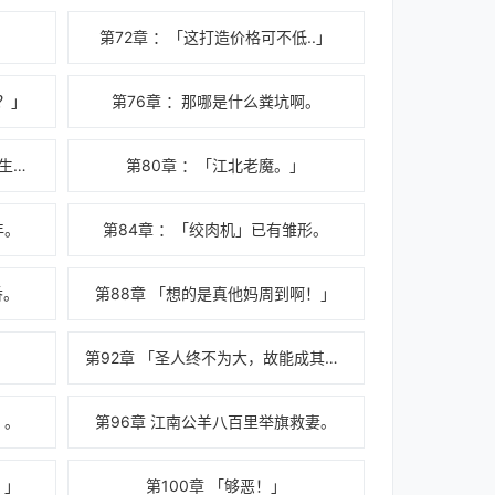
」
第72章 ：「这打造价格可不低..」
？」
第76章 ：那哪是什么粪坑啊。
第79章 ：「江北...见证本王的诞生吧！」
第80章 ：「江北老魔。」
年。
第84章 ：「绞肉机」已有雏形。
香。
第88章 「想的是真他妈周到啊！」
第92章 「圣人终不为大，故能成其大。」
」。
第96章 江南公羊八百里举旗救妻。
？」
第100章 「够恶！」