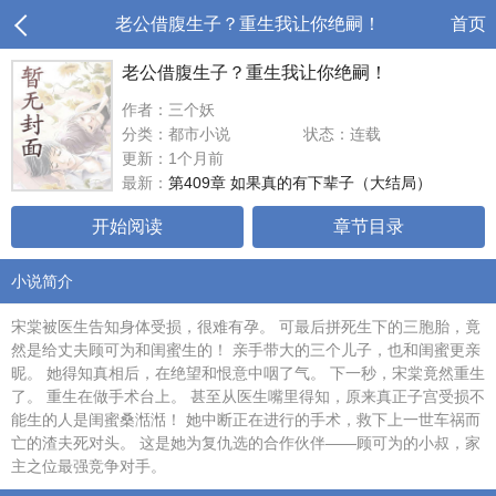
老公借腹生子？重生我让你绝嗣！
首页
老公借腹生子？重生我让你绝嗣！
作者：三个妖
分类：都市小说
状态：连载
更新：1个月前
最新：
第409章 如果真的有下辈子（大结局）
开始阅读
章节目录
小说简介
宋棠被医生告知身体受损，很难有孕。 可最后拼死生下的三胞胎，竟
然是给丈夫顾可为和闺蜜生的！ 亲手带大的三个儿子，也和闺蜜更亲
昵。 她得知真相后，在绝望和恨意中咽了气。 下一秒，宋棠竟然重生
了。 重生在做手术台上。 甚至从医生嘴里得知，原来真正子宫受损不
能生的人是闺蜜桑湉湉！ 她中断正在进行的手术，救下上一世车祸而
亡的渣夫死对头。 这是她为复仇选的合作伙伴——顾可为的小叔，家
主之位最强竞争对手。