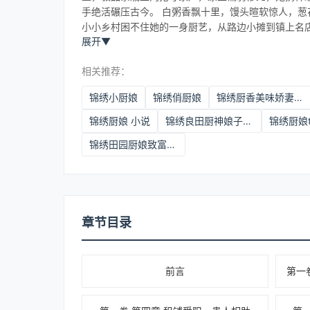
手绝活碾压古今。 白粥香飘十里，馒头暄软惊人，
小小乡村困不住她的一身厨艺，从路边小摊到镇上名
展开
▼
相关推荐：
锦绣小厨娘
锦绣俏厨娘
锦绣厨香美味娇妻好旺夫
锦绣厨娘 小说
锦绣良田厨神娘子要崛起txt
锦绣厨娘t
锦绣田园厨娘致富忙全文免费阅读
章节目录
前言