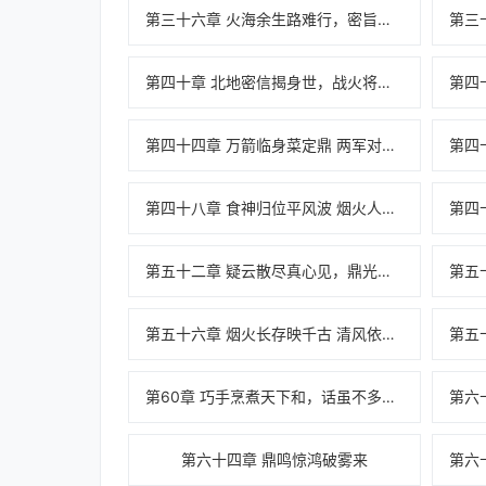
第三十六章 火海余生路难行，密旨突至藏去机
第四十章 北地密信揭身世，战火将起再涉险
第四十四章 万箭临身菜定鼎 两军对垒为红颜
第四十八章 食神归位平风波 烟火人间共余生
第五十二章 疑云散尽真心见，鼎光初现定山河
第五十六章 烟火长存映千古 清风依旧念故人
第60章 巧手烹煮天下和，话虽不多扬国威
第六十四章 鼎鸣惊鸿破雾来