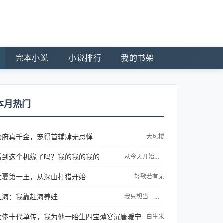
完本小说
小说排行
我的书架
本月热门
公府真千金，宠得首辅肆无忌惮
大风楼
看到这个机缘了吗？我的我的我的
从今天开始当神豪
大夏第一王，从深山打猎开始
轻歌若有无
赶海：我靠赶海养娃
我只想当一名肥宅
大佬十代单传，我为他一胎生四宝薄宴沉唐暖宁
白生米