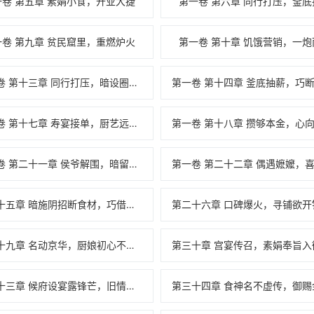
一卷 第五章 素娟小食，开业大捷
第一卷 第六章 同行打压，釜底
一卷 第九章 贫民窟里，重燃炉火
第一卷 第十章 饥饿营销，一炮
第一卷 第十三章 同行打压，暗设圈套仅被坑
第一卷 第十七章 寿宴接单，厨艺远扬震四方
第一卷 第二十一章 侯爷解围，暗留温情铺路长
第二十五章 暗施阴招断食材，巧借空间破困局
第二十九章 名动京华，厨娘初心不曾改
第三十三章 候府设宴露锋芒，旧情渐暖心暗生