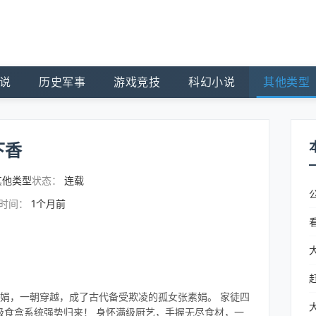
说
历史军事
游戏竞技
科幻小说
其他类型
下香
其他类型
状态：
连载
时间：
1个月前
素娟，一朝穿越，成了古代备受欺凌的孤女张素娟。 家徒四
级食盒系统强势归来！ 身怀满级厨艺，手握无尽食材，一