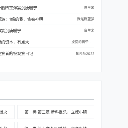
一胎四宝薄宴沉唐暖宁
白生米
网游：1级的我，偷窃神明
我是胖蓝猫
薄宴沉唐暖宁
白生米
我的资本，有点大
虎夔的黄帝蚩尤
观察者的被观察日记
椰蓉酥2022
爆火
第一卷 第三章 断料反杀，立威小镇