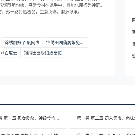
葱花饼酥脆勾魂，寻常食材在她手中，皆能化腐朽为神奇。
店，她一路打脸极品，生意火爆，财源滚滚。
锦绣厨娘 百度网盘
锦绣田园俏厨娘免费阅读
xt百度云
锦绣田园厨娘致富忙
第一卷 第一章 孤女反杀，神级食盒觉醒
第一卷 第二章 初入集市，卤味