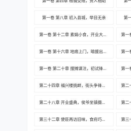
第一卷 第四章 租铺受阻，贵人相助
第
第一卷 第八章 初入县城，举目无亲
第
第一卷 第十二章 素娟小食，开业大吉满堂彩
第一卷 第十六章 地痞上门，暗援出手平风波
第一卷 第二十章 摆摊谋注，初试锋芒惊路人
第二十四章 福兴楼挑衅，街头争锋显底气
第二十八章 开业盛典，侯爷坐镇摄四方
第三十二章 使臣再访旧味，食府巧做异域席