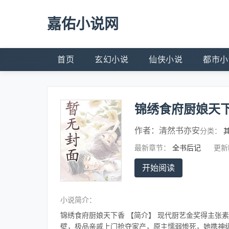
嘉佑小说网
首页
玄幻小说
仙侠小说
都市小
锦绣食府厨娘天
作者：
清然书亦安
分类：
最新章节：
全书后记
更新
开始阅读
小说简介：
锦绣食府厨娘天下香 【简介】 现代厨艺金奖得主张
壁，极品亲戚上门抢夺家产，原主懦弱惨死，她携神