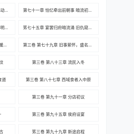
第七十章 御笔题匾荣光盛 厨香引动旧人来
第七十一章 怕忆牵出前朝事 暗流初露扰烟火
第七十四章 羹汤暗涌藏计谋 厨心明镜识玄机
笫七十五章 宴罢归府暗流涌 旧仇窥鼎起杀心
第七十八章 鼎传千秋烟火盛，食暖人间岁月长
第三卷 第七十九章 旧事萦怀，盛名沉忆
纹
第三卷 第八十三章 流民入冬
食道
第三卷 第八十七章 西域食者入中原
第三卷 第九十一章 分店初议
一
第三卷 第九十五章 侯府设宴
古
笫三卷 第九十九章 新途启程