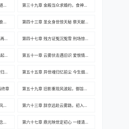
第三十八章 绝境持证闯金殿，一道菜洗千古冤
第三十九章 金殿当众求婚约，食神重筑锦绣堂
第四十二章王城盛宴待客来 巧辨食材显真章
第四十三章 圣女身世惊天秘 祭天献祭死局临
第四十六章 食疗反成投毒罪 含冤再入生死局
第四十七章 残方证冤沉冤雪 刑场惊变救红颜
第五十章 血证引出惊天秘 情劫复起乱世痕
第五十一章 云雾伏击遇旧识 爱恨情仇起波澜
第五十四章 百年食韵传千古 一梦归尘烟火长
第五十五章 异世魂归忆前尘 今生烟火永留芳
落终章
第五十九章 旧影重现风波起，御旨传召入深官
第六十二章 布鼎宏愿震乾坤，清风入袖定山河
第六十三章 辞京远赴云雾路，初入山林遇险关
第六十六章 古鼎新篇承烟火，一念清宁定乾坤
第六十七章 鼎光映世定初心 一缕清风入长安