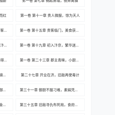
抽薪
笫一卷 第七章 祸起萧墙，夜奔离镇
而红
第一卷 第十一章 贵人微服，惊为天人
第一卷 第十四章 釜底抽薪，巧断客源镇对手
第一卷 第十五章 贵客临门，美食获赞赴京途
第一卷 第十八章 攒够本金，心向汴京启新程
第一卷 第十九章 初入汴京，繁华迷眼步步难
第一卷 第二十二章 偶遇嬷嬤，喜得良机入高门
第一卷 第二十三章 郡主青睐，小厨娘声名渐起
第二十六章 口碑爆火，寻铺欲开锦绣堂食府
第二十七章 开业在济，旧敌再使毒计
第三十章 宫宴传召，素娟奉旨入御膳房
第三十一章 御厨不服刁难，素娟凭技再服众人
第三十四章 食神名不虚传，御赐金匾光耀门楣
第三十五章 旧敌寻仇布死局，食府突遭大祸殃