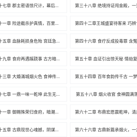
第三十七章 郡主密语惊尺计，幕后黑手初露形
第四十一章 险途截杀护真情，百里断魂入狼窝
第四十五章 血脉耗损身危殆 宫廷急诏疗苛疾
第四十九章 食府再遇蹊跷事 古方暗藏隐秘情
第五十三章 大婚滿城烟火色 食神传世岁悠长
第五十七章 一鼎一味一乾坤 此生无憾赵流年
第五十八章 烟火收官 食神圆满
第六十一章 御赐殊荣归食府，暗潮涌动寻鼎踪
第六十五章 古鼎现世心魂撼，阴谋渐露险象生