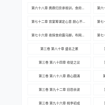
第六十八章 携鼎归京承祖训，食府再启盛世香
第七十二章 宫宴筹谋定心意 厨心不改是寻常
第七十六章 夜探食府露马脚，布网引蛇候凶顽
第三卷 第八十章 盛名之累
第三卷 第八十四章 收徒之议
第三卷 第八十八章 鼎心圆滿
第三卷 第九十二章 旧怨余波
第三卷 第九十六章 桃李初成