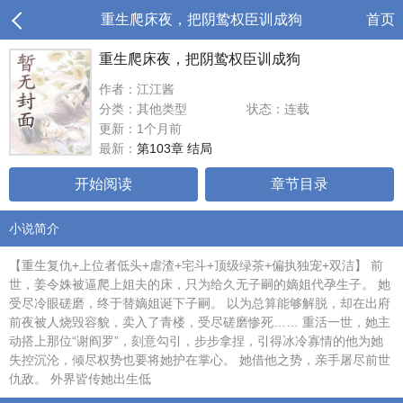
重生爬床夜，把阴鸷权臣训成狗
首页
重生爬床夜，把阴鸷权臣训成狗
作者：江江酱
分类：其他类型
状态：连载
更新：1个月前
最新：
第103章 结局
开始阅读
章节目录
小说简介
【重生复仇+上位者低头+虐渣+宅斗+顶级绿茶+偏执独宠+双洁】 前
世，姜令姝被逼爬上姐夫的床，只为给久无子嗣的嫡姐代孕生子。 她
受尽冷眼磋磨，终于替嫡姐诞下子嗣。 以为总算能够解脱，却在出府
前夜被人烧毁容貌，卖入了青楼，受尽磋磨惨死…… 重活一世，她主
动搭上那位“谢阎罗”，刻意勾引，步步拿捏，引得冰冷寡情的他为她
失控沉沦，倾尽权势也要将她护在掌心。 她借他之势，亲手屠尽前世
仇敌。 外界皆传她出生低