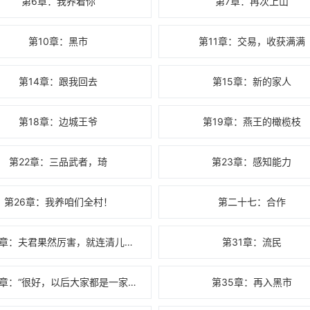
第6章：我养着你
第7章：再次上山
第10章：黑市
第11章：交易，收获满满
第14章：跟我回去
第15章：新的家人
第18章：边城王爷
第19章：燕王的橄榄枝
第22章：三品武者，琦
第23章：感知能力
第26章：我养咱们全村！
第二十七：合作
第30章：夫君果然厉害，就连清儿姐也败下
第31章：流民
第34章：“很好，以后大家都是一家人！
第35章：再入黑市