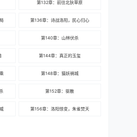
第132章：前往北狄草原
局
第136章：诗战洛阳，民心归心
第140章：山林伏杀
暗
第144章：真正的玉玺
乘
第148章：猫妖祸城
杀
第152章：驱散
威
第156章：洛阳惊变，朱雀焚天