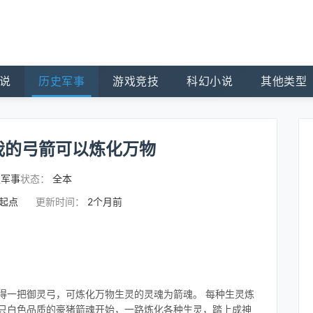
说
历史军事
游戏竞技
科幻小说
其他类型
我的弓箭可以炼化万物
史军事
状态：
全本
的起点
更新时间：
2个月前
得一把御灵弓，可炼化万物生灵的灵魂为箭魂。 每种生灵炼
一只白色品质的豪猪箭魂开始，一路炼化各种生灵，踏上成神