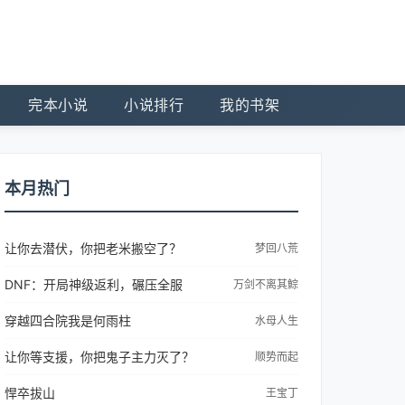
完本小说
小说排行
我的书架
本月热门
让你去潜伏，你把老米搬空了？
梦回八荒
DNF：开局神级返利，碾压全服
万剑不离其鯮
穿越四合院我是何雨柱
水母人生
让你等支援，你把鬼子主力灭了？
顺势而起
悍卒拔山
王宝丁