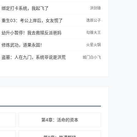
绑定打卡系统，我起飞了
洪剑锋
重生03：考公上岸后，女友慌了
逸辰公子
幼升小暂停！我去救赎反派爸妈
勾锥大王
修炼武功，道果永固！
火星火锅
盗墓：人在九门，系统非说是洪荒
城门白小飞
第4章：活命的资本