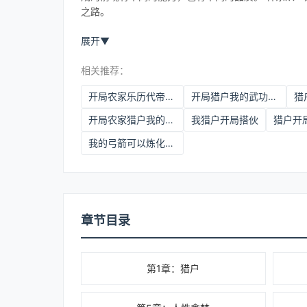
之路。
展开
▼
相关推荐：
开局农家乐历代帝王降临
开局猎户我的武功无上限
开局农家猎户我的弓箭可以炼化万物
我猎户开局搭伙
猎户开
我的弓箭可以炼化万物(林东) 拾月小田
章节目录
第1章：猎户