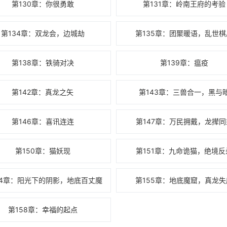
第130章：你很勇敢
第131章：岭南王府的考验
第134章：双龙会，边城劫
第135章：团聚暖语，乱世棋
第138章：铁骑对决
第139章：瘟疫
第142章：真龙之矢
第143章：三兽合一，黑与
第146章：喜讯连连
第147章：万民拥戴，龙撵同
第150章：猫妖现
第151章：九命诡猫，绝境反
54章：阳光下的阴影，地底百丈魔
第155章：地底魔窟，真龙失
第158章：幸福的起点