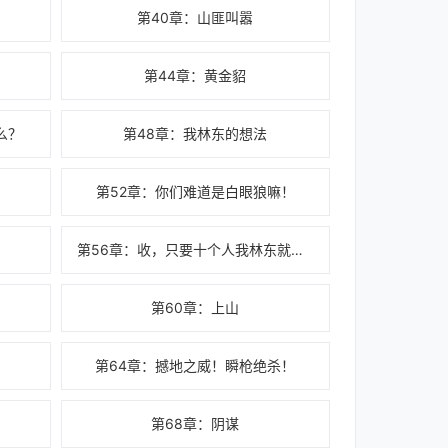
第40章：山匪叫嚣
！
第44章：黄金貂
么？
第48章：我林东的想法
第52章：你们难道是白眼狼嘛！
第56章：收，只要十个人我林东就收！
第60章：上山
第64章：撼地之威！瞬枪绝杀！
第68章：阴谋