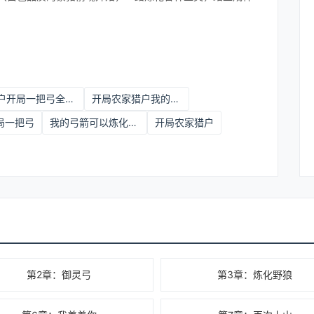
猎户开局一把弓全文免费阅读最新章
开局农家猎户我的弓箭可以炼化万物林东小说名字
局一把弓
我的弓箭可以炼化万物(林东)
开局农家猎户
第2章：御灵弓
第3章：炼化野狼