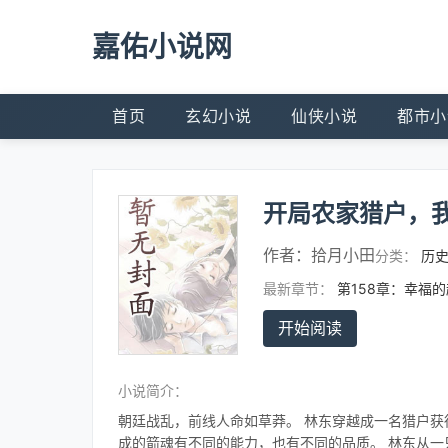
嘉佑小说网
首页
玄幻小说
仙侠小说
都市小
开局农家猎户，
作者：
拾月小田
分类：
历
最新章节：
第158章：幸福
开始阅读
小说简介：
朝廷战乱，前线人命如草莽。 林东穿越成一名猎户获
成的箭魂有不同的能力，也有不同的品质。 林东从