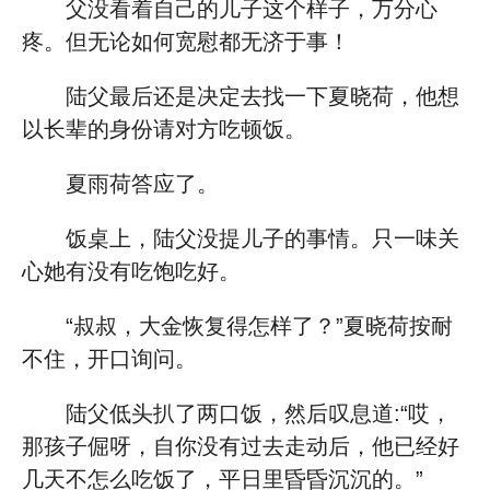
父没看着自己的儿子这个样子，万分心
疼。但无论如何宽慰都无济于事！
陆父最后还是决定去找一下夏晓荷，他想
以长辈的身份请对方吃顿饭。
夏雨荷答应了。
饭桌上，陆父没提儿子的事情。只一味关
心她有没有吃饱吃好。
“叔叔，大金恢复得怎样了？”夏晓荷按耐
不住，开口询问。
陆父低头扒了两口饭，然后叹息道:“哎，
那孩子倔呀，自你没有过去走动后，他已经好
几天不怎么吃饭了，平日里昏昏沉沉的。”