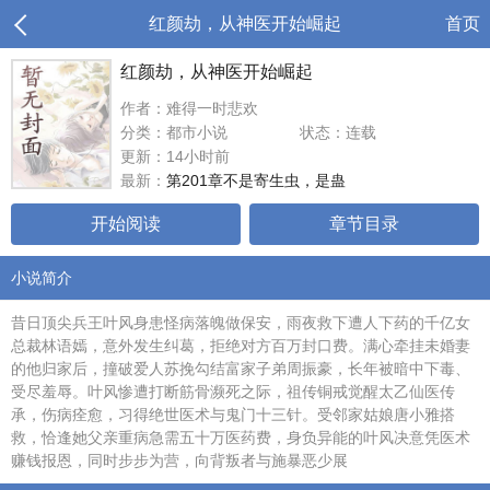
红颜劫，从神医开始崛起
首页
红颜劫，从神医开始崛起
作者：难得一时悲欢
分类：都市小说
状态：连载
更新：14小时前
最新：
第201章不是寄生虫，是蛊
开始阅读
章节目录
小说简介
昔日顶尖兵王叶风身患怪病落魄做保安，雨夜救下遭人下药的千亿女
总裁林语嫣，意外发生纠葛，拒绝对方百万封口费。满心牵挂未婚妻
的他归家后，撞破爱人苏挽勾结富家子弟周振豪，长年被暗中下毒、
受尽羞辱。叶风惨遭打断筋骨濒死之际，祖传铜戒觉醒太乙仙医传
承，伤病痊愈，习得绝世医术与鬼门十三针。受邻家姑娘唐小雅搭
救，恰逢她父亲重病急需五十万医药费，身负异能的叶风决意凭医术
赚钱报恩，同时步步为营，向背叛者与施暴恶少展