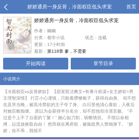
娇娇通房一身反骨，冷面权臣低头求宠
首页
娇娇通房一身反骨，冷面权臣低头求宠
作者：幽幽
分类：都市小说
状态：连载
更新：17小时前
最新：
第118章 爹，不需要
开始阅读
章节目录
小说简介
【冷面权臣vs反骨娇奴】 【甜宠双洁爽文+有勇斗权谋+女主娇软+男
主理智深情】 行芷小心谨慎，只盼着攒够银子，获得自由身。 却不想
在及笄当晚，被高冷禁欲的主子夺了身。 白日里他清心寡欲，入夜后
对她百般痴缠。 原以为会获得半分名分，却不想他却冷漠至极。 “不
过是个上不了台面的丫鬟！” 她心如刀割，斩断情丝。 不惜以命相
搏，以流放换取自由！ 然而就在离府前，被疯批男人禁锢身下。 “娇
娇，你不乖，我很不