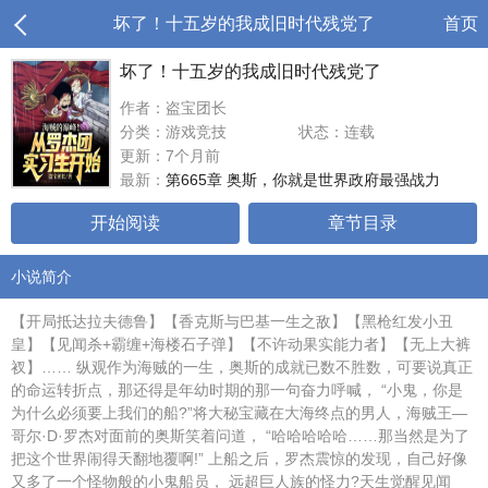
坏了！十五岁的我成旧时代残党了
首页
坏了！十五岁的我成旧时代残党了
作者：盗宝团长
分类：游戏竞技
状态：连载
更新：7个月前
最新：
第665章 奥斯，你就是世界政府最强战力
开始阅读
章节目录
小说简介
【开局抵达拉夫德鲁】【香克斯与巴基一生之敌】【黑枪红发小丑
皇】【见闻杀+霸缠+海楼石子弹】【不许动果实能力者】【无上大裤
衩】…… 纵观作为海贼的一生，奥斯的成就已数不胜数，可要说真正
的命运转折点，那还得是年幼时期的那一句奋力呼喊， “小鬼，你是
为什么必须要上我们的船?”将大秘宝藏在大海终点的男人，海贼王—
哥尔·D·罗杰对面前的奥斯笑着问道， “哈哈哈哈哈……那当然是为了
把这个世界闹得天翻地覆啊!” 上船之后，罗杰震惊的发现，自己好像
又多了一个怪物般的小鬼船员， 远超巨人族的怪力?天生觉醒见闻