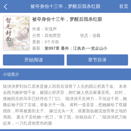
被夺身份十三年，梦醒后我杀红眼
首页
被夺身份十三年，梦醒后我杀红眼
作者：宋浅声
分类：其他类型
状态：连载
更新：3个月前
最新：
第997章 番外：江执衣-一览众山小
开始阅读
章节目录
小说简介
陆泱泱梦到自己原来是被人毁容后顶替了人生的国公府真千金。 未来
会因为嫉妒假千金，被国公府厌弃，匆忙嫁人然后家暴至死。 此时，
接她回京的马车已经停在了门口。 陆泱泱天生神力，不信这个邪，她
撸起袖子回了京城，准备大干一场。 谁料一道圣旨，把她嫁给了双腿
残疾，即将被废的太子。 嫁过去头一天，就要面临被流放苦寒之地的
局面。 废太子丢给她一把刀，“杀了我，你就自由了。” 陆泱泱把刀捡
起来，一刀扎进他受伤的腿