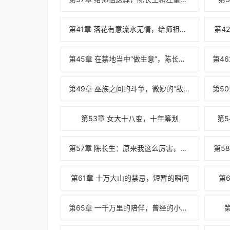
第41章 落花有意流水无情，给师祖送葬
第4
第45章 在禁地当中“做生意”，陈长生钻研道纹
第49章 巫族之间的斗争，微妙的“敌对”关系
第53章 女大十八变，十年筹划
第
第57章 陈长生：原来我这么厉害，秒杀化神雷兽
第5
第61章 十万大山的禁忌，短暂的瞬间
第
第65章 一千万里的陪伴，曾经的小和尚