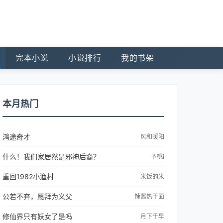
完本小说
小说排行
我的书架
本月热门
鸿途奇才
风和暖阳
什么！我们家居然是邪神后裔？
予桃i
重回1982小渔村
米饭的米
公若不弃，愿拜为义父
辣酱热干面
修仙界只有妖女了是吗
月下千早