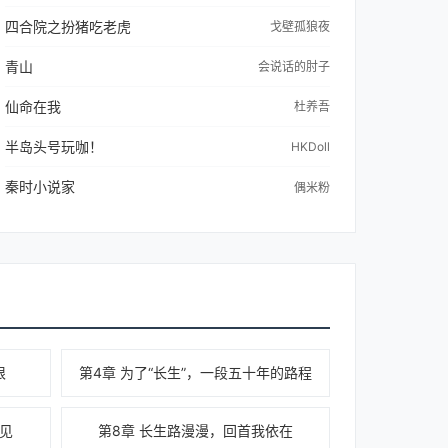
四合院之扮猪吃老虎
戈壁孤狼夜
青山
会说话的肘子
仙命在我
杜养吾
半岛头号玩咖！
HKDoll
秦时小说家
偶米粉
根
第4章 为了“长生”，一段五十年的路程
见
第8章 长生路漫漫，回首我依在