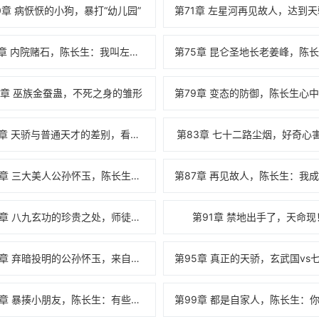
0章 病恹恹的小狗，暴打“幼儿园”
第74章 内院赌石，陈长生：我叫左星河
8章 巫族金蚕蛊，不死之身的雏形
第82章 天骄与普通天才的差别，看不透的陈长生
第83章 七十二路尘烟，好奇心
第86章 三大美人公孙怀玉，陈长生被抓走了？
第90章 八九玄功的珍贵之处，师徒三代论道
第91章 禁地出手了，天命现
第94章 弃暗投明的公孙怀玉，来自苏天的挑战
第98章 暴揍小朋友，陈长生：有些事情需要人来扛