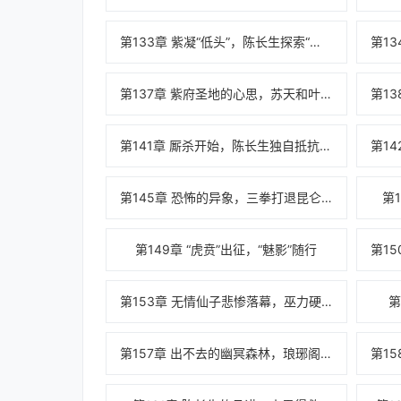
第133章 紫凝“低头”，陈长生探索“学海”
第137章 紫府圣地的心思，苏天和叶恨生的困局
第141章 厮杀开始，陈长生独自抵抗两大圣地
第145章 恐怖的异象，三拳打退昆仑圣地
第
第149章 “虎贲”出征，“魅影”随行
第153章 无情仙子悲惨落幕，巫力硬闯圣墟禁地
第
第157章 出不去的幽冥森林，琅琊阁天机子