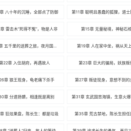
0章 八十年的沉睡，全部点了防御
4章 雷击木“死得不冤”，物是人非
第15章 无量秘境，神秘石
第18章 五千里的送葬之旅，夜月国的公主
第19章 人在家中坐，祸从天
第22章 入住胡府，再遇故人
第23章 巨大的骗局，妖族叛
26章 狼王现身，龟老痛下杀手
第27章 叛徒现身，意想不到的
30章 分道扬镳，相逢既是离别
4章 狂炫果盘，陈长生：都是垃圾
第35章 荒古禁地，陈长生担任
38章 “送葬人”归来，故人的等待
第39章 追求长生的勇气，再见