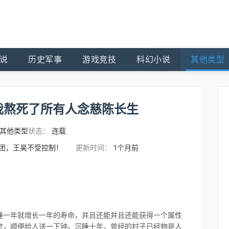
说
历史军事
游戏竞技
科幻小说
其他类型
我熬死了所有人念慈陈长生
其他类型
状态：
连载
集团，王昊不受控制！
更新时间：
1个月前
睡一年就增长一年的寿命，并且还能并且还能获得一个属性
觉，顺便给人送一下钟。沉睡十年，曾经的村子已经物是人