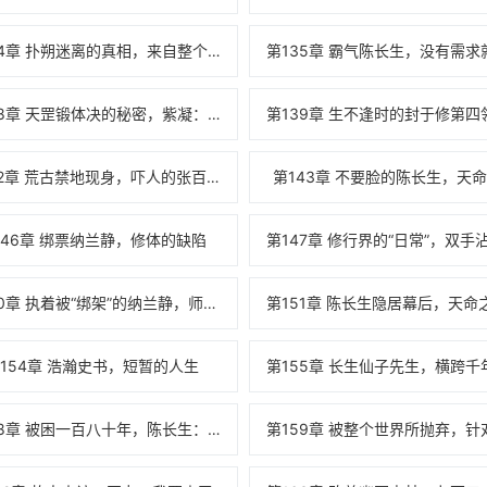
第134章 扑朔迷离的真相，来自整个紫府圣地的怨气
第138章 天罡锻体决的秘密，紫凝：我能生儿子
第142章 荒古禁地现身，吓人的张百忍
第143章 不要脸的陈长生，天
146章 绑票纳兰静，修体的缺陷
第150章 执着被“绑架”的纳兰静，师徒再见
154章 浩瀚史书，短暂的人生
第158章 被困一百八十年，陈长生：你给我等着