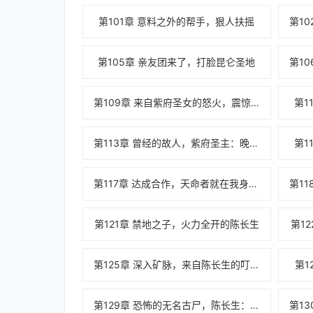
第101章 意料之外的帮手，狠人扶摇
第105章 亲友团来了，打脸昆仑圣地
第109章 来自紫府圣女的怒火，震惊天下的修行体系
第1
第113章 曾经的故人，紫府圣主：晚上来我房间
第1
第117章 达成合作，天命者就在我身边？
第121章 禁地之子，火力全开的陈长生
第1
第125章 深入矿脉，来自陈长生的叮嘱
第1
第129章 恐怖的无名古尸，陈长生：赶快跑路呀！