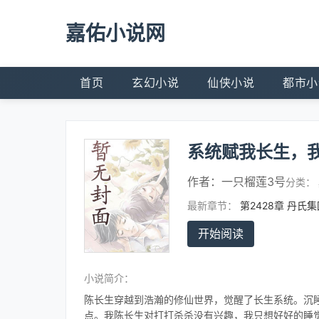
嘉佑小说网
首页
玄幻小说
仙侠小说
都市小
系统赋我长生，
作者：
一只榴莲3号
分类：
最新章节：
第2428章 丹氏
开始阅读
小说简介：
陈长生穿越到浩瀚的修仙世界，觉醒了长生系统。沉
点。我陈长生对打打杀杀没有兴趣，我只想好好的睡