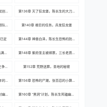
第135章 霸气陈长生，没有需求就创造需求
第136章 灭了狂龙堡，陈长生的大刀阔斧
第139章 生不逢时的封于修第四领队取消
第140章 艰巨的任务，兵发狂龙堡
命已定
第144章 神兽白泽，陈长生恐怖的防御力
第147章 修行界的“日常”，双手沾满鲜血
第148章 紫府圣主被绑票，三长老质问陈长生
第151章 陈长生隐居幕后，天命之争的开始
第152章 荒野送葬，圣地的秘密
第155章 长生仙子先生，横跨千年的八卦
第156章 恐怖的尸潮，张百忍的小算计
第159章 被整个世界所抛弃，针对幽冥森林的计划
第160章 “黑洞”计划，陈长生死磕幽冥森林