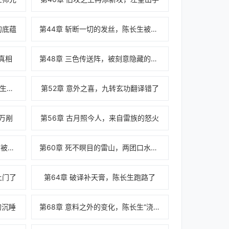
的底蕴
第44章 斩断一切的发丝，陈长生被困荒古禁地
真相
第48章 三色传送阵，被刻意隐藏的真相
第51章 打了小的来了老的，陈长生：它凭什么！
第52章 意外之喜，九转玄功翻译错了
万剐
第56章 古月照今人，来自雷族的怒火
第59章 饕餮根骨，陈长生：你想被做成什么口味？
第60章 死不瞑目的雷山，两团口水引起的血战
上门了
第64章 破译补天膏，陈长生跑路了
的沉睡
第68章 意料之外的变化，陈长生“浇蛋”生活