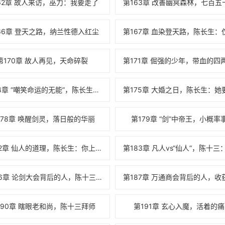
62章 故人来访，巫力：我要走了
66章 登天之路，纳兰性德入红尘
第170章 故人再见，天命碎裂
第174章 “嘲笑命运的无能”，陈长生：你要被光头打
178章 唤醒剑灵，落日般的华丽
第179章 “剑”中帝王，小概率
第182章 仙人的道理，陈长生：你上！
第186章 论剑大会背后的人，陈十三：我不嫌弃你
190章 瞎眼老和尚，陈十三拜师
第191章 玄心入魔，活着的