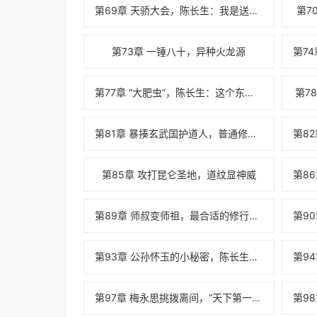
第69章 天骄大会，陈长生：我是送葬人的徒弟？
第7
第73章 一锤八十，异种火龙源
第77章 “大肥虫”，陈长生：这个东西你买不起
第7
第81章 暴揍玄武国护道人，普通修士的悲哀
第85章 攻打昆仑圣地，道纹显神威
第89章 师叔变师祖，最合适的修行体系
第93章 公孙怀玉的小秘密，陈长生回归昆仑圣地
第97章 梅永思挑拨离间，“天下第一蠢门”