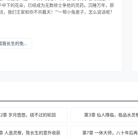
手中下的花朵，已经成为无数修士争抢的灵药。沉睡万年，原
坟，我们王家和你不共戴天！”“一帮小兔崽子，怎么说话呢？
系统赋我长生的免费阅读
第2章 岁月悠悠，绕不过的轮回
第3章 仙人降临，极品水灵
章 人造灵根，陈长生的意外收获
第7章 一休大师，八十年后再