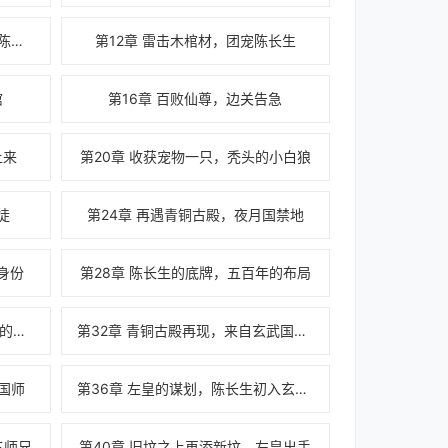
第11章 聪明且愚蠢的狐狸，道士陈长生
第12章 雷击木棺材，团宠陈长生
棺
第16章 百败仙尊，边关告急
上来
第20章 收获宠物一只，秃头的小白狼
徒
第24章 再遇青铜古殿，夜月国禁地
身份
第28章 陈长生的底牌，五百年的布局
第31章 玄武国苦海镇，生意火爆的陈长生
第32章 青铜古殿再现，来自玄武国的橄榄枝
国师
第36章 左皇的谋划，陈长生初入玄武阁
三师兄
第40章 旧坟之上再添新坟，左皇出手