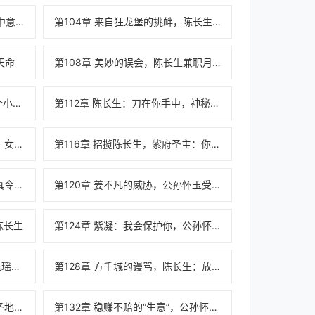
第103章 狂炫果盘，陈长生：我中意你！
第104章 来自狂龙堡的挑衅，陈长生：呜呜！他们欺负我
天命
第108章 美妙的误会，陈长生兼职月老
第111章 辩法玄心，陈长生：有个小和尚输了我二十年
第112章 陈长生：刀在你手中，神秘的瑶光圣子
第115章 八卦的宋远山，陈长生：女施主，我来给你送茶了
第116章 招揽陈长生，紫府圣主：你不是我喜欢的类型
第119章 血手宝参，陈长生：你真令人作呕
第120章 姜不凡的威胁，公孙怀玉受伤
陈长生
第124章 紫凝：我会保护你，公孙怀玉的成长
第127章 陈长生“重伤”，一言逼退瑶光圣子
第128章 方千城的谩骂，陈长生：放心，杀不光
第131章 危险与机遇并存，紫府圣地的态度
第132章 稳赚不赔的“生意”，公孙怀玉的幸福生活