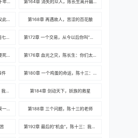
第163章 改善幽冥森林，七百五十年的岁月
第164章 消失的众人，陈长生离开幽冥森林
第167章 血染登天路，陈长生：仅此而已
第168章 再遇故人，苦涩的百花酿
第171章 倔强的少年，带血的四两七钱银子
第172章 一个交易，从今以后你叫“陈十三”
第175章 大婚之日，陈长生：她要死了哟！
第176章 血光之灾，陈长生：你们太让我失望了
事件
第180章 一个鸡蛋的命运，陈十三：先生会怎么选择？
第183章 凡人vs“仙人”，陈十三：我只管出剑
第184章 剑动天下，妖族的救星
第187章 万通商会背后的人，收获一个丫鬟
第188章 三个问题，陈十三的老师
痛苦
第192章 最后的“机会”，陈十三：我想吃点包子