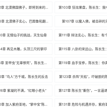
第102章 北漠佛国佛子，即将到来的“吵架”大会
第106章 北漠佛子玄心，巴图鲁吼翻半数天骄
第107章 以魔入佛，被击碎的
10章 无情仙子的挑战，天生仙骨
14章 再见木雕，头顶三尺的掌印
第118章 圣甲虫“无辜惨死”，陈长生的手段
22章 “鸟人”方千城，陈长生的反击
第123章 杀阵“天枯”，吓破胆的
26章 紫凝的不满，“红眼小老头”
第130章 加入紫府圣地，“掌中宝”陈长生