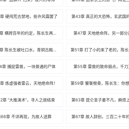
2章 硬闯荒古禁地，些许风霜罢了
第43章 真正的大恐怖，玄武国
第46章 横跨百年的约定，陈长生再次沉睡
第47章 天地绝命阵，另一部分
第50章 陈长生被吐口水，青铜古殿的下落
54章 捕捉雷兽，一块普通的尸体
第55章 雷兽的致命弱点，千刀
8章 炼虚强者雷云，天地绝命阵！
62章 “大推演术”，寻人之旅结束
第63章 昆仑圣子姜不凡，麻烦
第66章 不详再现，为故人送葬
第67章 故人辞别，三百二十年