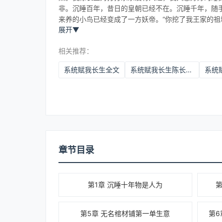
非。沉睡百年，昔日的皇朝已经不在。沉睡千年，随
来养的小鸟已经变成了一方妖帝。“你挖了我王家的祖
展开
▼
相关推荐：
系统赋我长生全文
系统赋我长生陈长生李念生笔趣阁
章节目录
第1章 沉睡十年物是人为
第5章 无名棺材铺第一单生意
第6