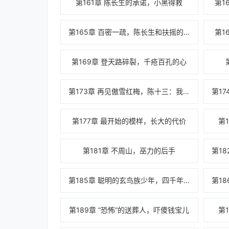
第161章 陈长生的承诺，小黑得救
第1
第165章 百密一疏，陈长生和扶摇的默契
第1
第169章 登天路碎裂，千疮百孔的心
第173章 再见傲雪红梅，陈十三：我要练剑！
第177章 最开始的模样，长大的代价
第
第181章 不周山，巫力的后手
第185章 聪明的玄鸟族少年，四千年前的往事
第189章 “恐怖”的送葬人，吓傻钱宝儿
第