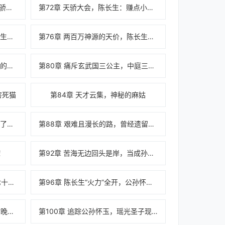
第71章 左星河再见故人，达到天骄大会
第72章 天骄大会，陈长生：赚点小钱钱
第75章 昆仑圣地长老姜峰，陈长生忽悠“小孩子”
第76章 两百万神源的天价，陈长生赌石
第79章 变态的防御，陈长生心中的担忧
第80章 痛斥玄武国三公主，中庭三大美人
害死猫
第84章 天才云集，神秘的麻姑
第87章 再见故人，陈长生：我成了我儿子？
第88章 艰难且漫长的路，曾经遗留下来的麻烦
！
第92章 苦海无边回头是岸，当成孙女来养
第95章 真正的天骄，玄武国vs七十二狼烟
第96章 陈长生“火力”全开，公孙怀玉“败北”
第99章 都是自家人，陈长生：你晚上要睡不着了
第100章 追踪公孙怀玉，瑶光圣子现身