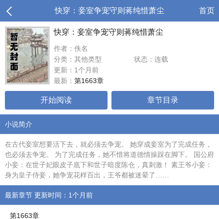
快穿：妾室争宠守则蒋纯惜萧尘
首页
快穿：妾室争宠守则蒋纯惜萧尘
作者：佚名
分类：其他类型
状态：连载
更新：1个月前
最新：
第1663章
开始阅读
章节目录
小说简介
在古代妾室想要活下去，就必须去争宠。 她穿成妾室为了完成任务，
也必须去争宠。 为了完成任务，她不惜将道德情操踩在脚下。 国公府
小妾：在世子妃眼皮子底下和世子暗度陈仓，真刺激！ 素王爷小妾：
身为皇子侍妾，她争宠花样百出，王爷都被迷晕了……
最新章节 更新时间：1个月前
第1663章