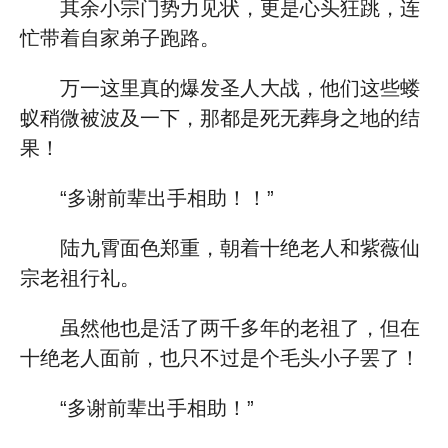
其余小宗门势力见状，更是心头狂跳，连
忙带着自家弟子跑路。
万一这里真的爆发圣人大战，他们这些蝼
蚁稍微被波及一下，那都是死无葬身之地的结
果！
“多谢前辈出手相助！！”
陆九霄面色郑重，朝着十绝老人和紫薇仙
宗老祖行礼。
虽然他也是活了两千多年的老祖了，但在
十绝老人面前，也只不过是个毛头小子罢了！
“多谢前辈出手相助！”