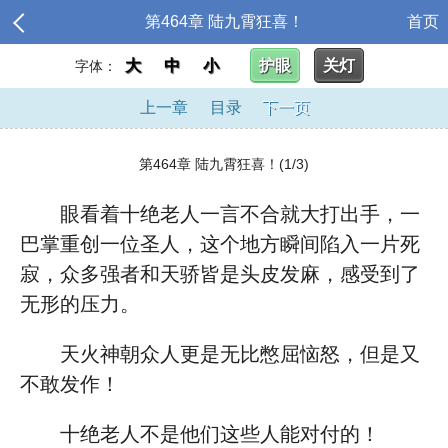
第464章 陆九霄狂喜！
首页
大
中
小
护眼
关灯
字体：
上一章
目录
下一页
第464章 陆九霄狂喜！(1/3)
眼看着十绝老人一言不合就大打出手，一
巴掌重创一位圣人，这个地方瞬间陷入一片死
寂，众多强者和天骄皆是头皮发麻，感受到了
无形的压力。
天火神朝众人更是无比憋屈恼怒，但是又
不敢发作！
十绝老人不是他们这些人能对付的！