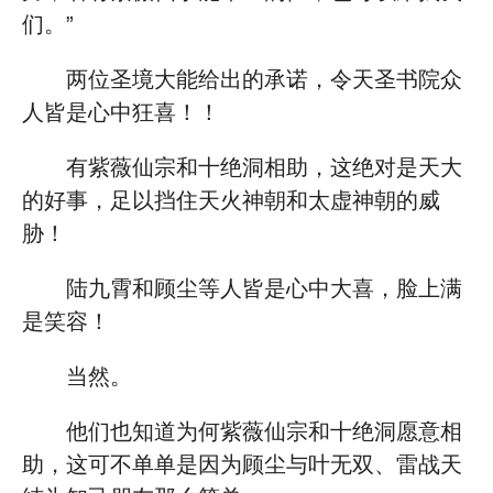
们。”
两位圣境大能给出的承诺，令天圣书院众
人皆是心中狂喜！！
有紫薇仙宗和十绝洞相助，这绝对是天大
的好事，足以挡住天火神朝和太虚神朝的威
胁！
陆九霄和顾尘等人皆是心中大喜，脸上满
是笑容！
当然。
他们也知道为何紫薇仙宗和十绝洞愿意相
助，这可不单单是因为顾尘与叶无双、雷战天