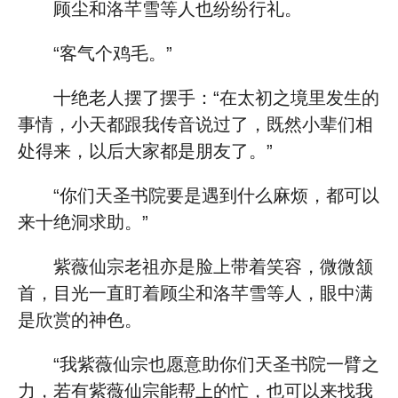
顾尘和洛芊雪等人也纷纷行礼。
“客气个鸡毛。”
十绝老人摆了摆手：“在太初之境里发生的
事情，小天都跟我传音说过了，既然小辈们相
处得来，以后大家都是朋友了。”
“你们天圣书院要是遇到什么麻烦，都可以
来十绝洞求助。”
紫薇仙宗老祖亦是脸上带着笑容，微微颔
首，目光一直盯着顾尘和洛芊雪等人，眼中满
是欣赏的神色。
“我紫薇仙宗也愿意助你们天圣书院一臂之
力，若有紫薇仙宗能帮上的忙，也可以来找我