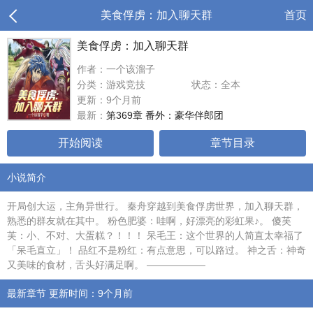
美食俘虏：加入聊天群
首页
美食俘虏：加入聊天群
作者：一个该溜子
分类：游戏竞技
状态：全本
更新：9个月前
最新：
第369章 番外：豪华伴郎团
开始阅读
章节目录
小说简介
开局创大运，主角异世行。 秦舟穿越到美食俘虏世界，加入聊天群，
熟悉的群友就在其中。 粉色肥婆：哇啊，好漂亮的彩虹果♪。 傻芙
芙：小、不对、大蛋糕？！！！ 呆毛王：这个世界的人简直太幸福了
「呆毛直立」！ 品红不是粉红：有点意思，可以路过。 神之舌：神奇
又美味的食材，舌头好满足啊。 ——————
最新章节 更新时间：9个月前