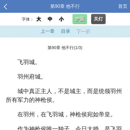
第90章 他不行
首页
大
中
小
护眼
关灯
字体：
上一章
目录
下一页
第90章 他不行(1/3)
飞羽城。
羽州府城。
城中真正主人，不是城主，而是统领羽州
所有军力的神枪侯。
在羽州，在飞羽城，神枪侯宛如帝皇。
作为神枪侯唯一独子，今日大婚，是飞羽