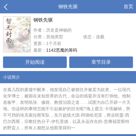
钢铁先驱
首页
钢铁先驱
作者：历史是神秘的
分类：其他类型
状态：连载
更新：1个月前
最新：
1142恶魔的筹码
开始阅读
章节目录
小说简介
在孤儿院的废墟中醒来，他发现自己被锁住并被卖为奴隶。一位现代
化学博士，被困在未知世界的古代，命运的戏耍并没有打倒他。他制
造板甲、发明纸张、修路、教授治国之道……试图为自己开辟一片天
地。但这样的事情怎能不引起嫉妒的目光呢?海上霸主-卡塔赫纳，势
不可挡的埃克索拉斯军队，东方超级大国-阿德哈尼亚，商业联盟-西
巴尔西斯，宗教狂热分子-伊扎里德，以及永远存在的-贫瘠福雷斯特
的野蛮人，所有人都想从他那里得到一